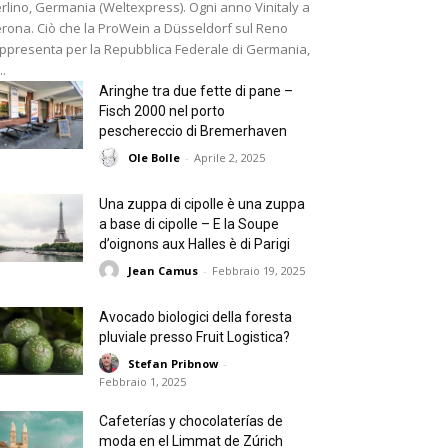
rlino, Germania (Weltexpress). Ogni anno Vinitaly a
rona. Ciò che la ProWein a Düsseldorf sul Reno
ppresenta per la Repubblica Federale di Germania,
..
Aringhe tra due fette di pane –
Fisch 2000 nel porto
peschereccio di Bremerhaven
Ole Bolle
-
Aprile 2, 2025
Una zuppa di cipolle è una zuppa
a base di cipolle – E la Soupe
d’oignons aux Halles è di Parigi
Jean Camus
-
Febbraio 19, 2025
Avocado biologici della foresta
pluviale presso Fruit Logistica?
Stefan Pribnow
-
Febbraio 1, 2025
Cafeterías y chocolaterías de
moda en el Limmat de Zúrich