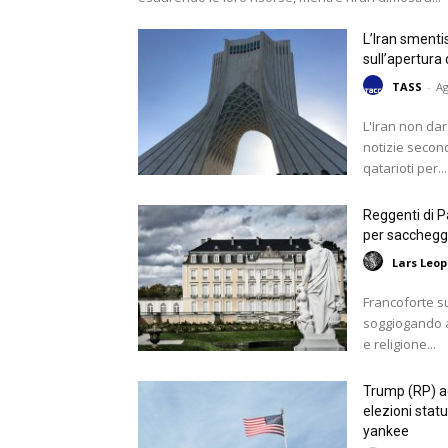
L’Iran smenti
sull’apertura
TASS
-
Ag
L'Iran non dar
notizie secon
qatarioti per...
Reggenti di P
per saccheggio
Lars Leo
Francoforte s
soggiogando a
e religione...
Trump (RP) ac
elezioni statu
yankee