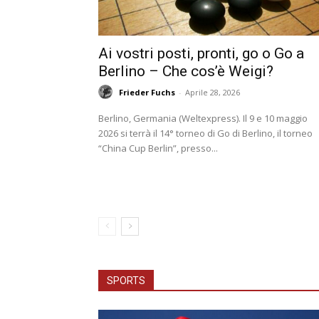
Ai vostri posti, pronti, go o Go a
Berlino – Che cos’è Weigi?
Frieder Fuchs
-
Aprile 28, 2026
Berlino, Germania (Weltexpress). Il 9 e 10 maggio
2026 si terrà il 14° torneo di Go di Berlino, il torneo
“China Cup Berlin”, presso...
SPORTS