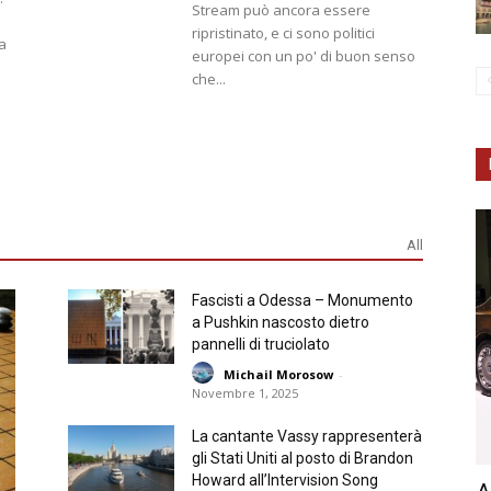
Stream può ancora essere
ripristinato, e ci sono politici
ia
europei con un po' di buon senso
che...
All
Fascisti a Odessa – Monumento
a Pushkin nascosto dietro
pannelli di truciolato
Michail Morosow
-
Novembre 1, 2025
La cantante Vassy rappresenterà
gli Stati Uniti al posto di Brandon
Howard all’Intervision Song