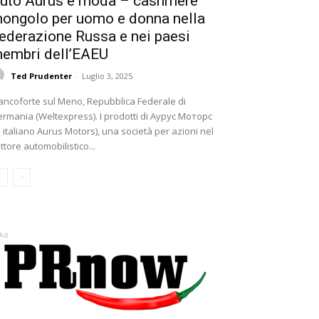
uto Aurus e moda – cashmere
ongolo per uomo e donna nella
ederazione Russa e nei paesi
embri dell’EAEU
Ted Prudenter
-
Luglio 3, 2025
ancoforte sul Meno, Repubblica Federale di
rmania (Weltexpress). I prodotti di Аурус Моторс
n italiano Aurus Motors), una società per azioni nel
ttore automobilistico...
Ad