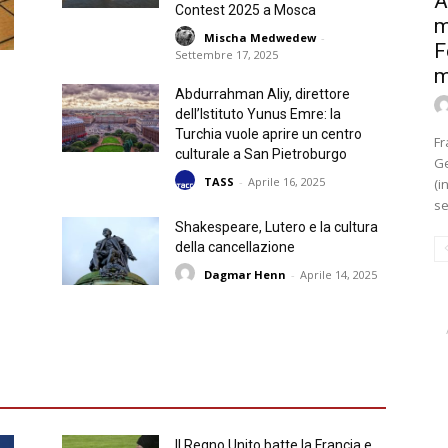
A
Contest 2025 a Mosca
m
Mischa Medwedew
-
F
Settembre 17, 2025
m
Abdurrahman Aliy, direttore
dell’Istituto Yunus Emre: la
Turchia vuole aprire un centro
Fr
culturale a San Pietroburgo
Ge
TASS
-
Aprile 16, 2025
(i
se
Shakespeare, Lutero e la cultura
della cancellazione
Dagmar Henn
-
Aprile 14, 2025
Il Regno Unito batte la Francia e