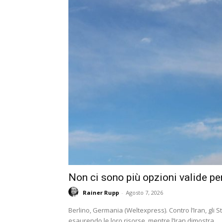
Non ci sono più opzioni valide per
Rainer Rupp
-
Agosto 7, 2026
Berlino, Germania (Weltexpress). Contro l’Iran, gli 
esaurendo le loro risorse, mentre l’Iran dimostra...