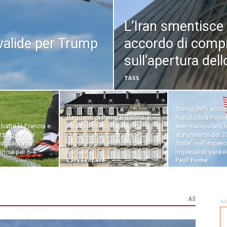
L’Iran smentisce 
valide per Trump
accordo di comp
sull’apertura del
TASS
Trump (RP) accus
Reggenti di Parigi e Berlino al
Repubblica Popol
 batte la Francia e
Palazzo di Augustusburg
aver manipolato l
erzo posto ai
discutono di guerra per
statunitensi del 2
 squadra ha
saccheggio nella lotta per le
State” nell’impero
ancia per 6-4
risorse
imperialisti yanke
Lars Leopard
Paul Puma
All
Ad