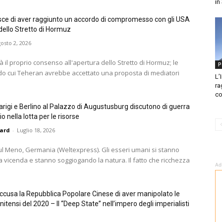
in
sce di aver raggiunto un accordo di compromesso con gli USA
 dello Stretto di Hormuz
osto 2, 2026
à il proprio consenso all'apertura dello Stretto di Hormuz; le
P
do cui Teheran avrebbe accettato una proposta di mediatori
L’
ra
co
arigi e Berlino al Palazzo di Augustusburg discutono di guerra
 nella lotta per le risorse
pard
-
Luglio 18, 2026
ul Meno, Germania (Weltexpress). Gli esseri umani si stanno
 vicenda e stanno soggiogando la natura. Il fatto che ricchezza
Ad
cusa la Repubblica Popolare Cinese di aver manipolato le
nitensi del 2020 – Il “Deep State” nell’impero degli imperialisti