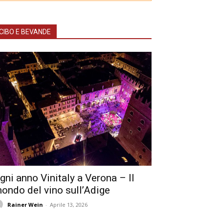
CIBO E BEVANDE
gni anno Vinitaly a Verona – Il
ondo del vino sull’Adige
Rainer Wein
-
Aprile 13, 2026