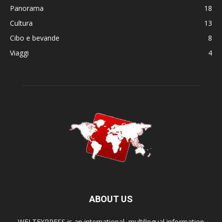
Panorama
18
Cultura
13
Cibo e bevande
8
Viaggi
4
ABOUT US
WELTEXPRESS is an international, multilingual information