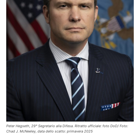
Peter Hegseth, 29° Segretario alla Difesa. Ritratto ufficiale: foto DoD/ Foto:
Chad J. McNeeley, data dello scatto: primavera 2025