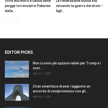
Oltre 800 morti a causa delle
La Federazione Russa sta
piogge torrenziali in Pakistan
vincendo la guerra dei droni –
dalla...
Agli...
EDITOR PICKS
Non ci sono più opzioni valide per Trump e i
suoi...
Agosto 7, 2026
L’Iran smentisce di aver raggiunto un
accordo di compromesso con gli...
Agosto 2, 2026