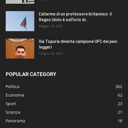
L’allarme di un professore britannico: il
Regno Unito è sull’orlo di...
Maggio 25, 2025
Ilia Topuria diventa campione UFC dei pesi
leggeri
Giugno 29, 2025
POPULAR CATEGORY
Politica
362
Economia
62
Sport
23
Scienza
21
Panorama
18