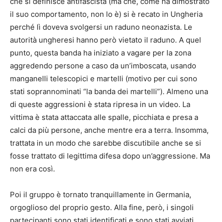
che si definisce antifascista (ma che, come ha dimostrato
il suo comportamento, non lo è) si è recato in Ungheria
perché lì doveva svolgersi un raduno neonazista. Le
autorità ungheresi hanno però vietato il raduno. A quel
punto, questa banda ha iniziato a vagare per la zona
aggredendo persone a caso da un’imboscata, usando
manganelli telescopici e martelli (motivo per cui sono
stati soprannominati “la banda dei martelli”). Almeno una
di queste aggressioni è stata ripresa in un video. La
vittima è stata attaccata alle spalle, picchiata e presa a
calci da più persone, anche mentre era a terra. Insomma,
trattata in un modo che sarebbe discutibile anche se si
fosse trattato di legittima difesa dopo un’aggressione. Ma
non era così.
Poi il gruppo è tornato tranquillamente in Germania,
orgoglioso del proprio gesto. Alla fine, però, i singoli
partecipanti sono stati identificati e sono stati avviati