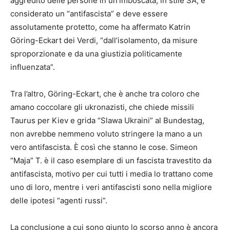
aggredito delle persone in un’imboscata, in stile SA, è
considerato un “antifascista” e deve essere
assolutamente protetto, come ha affermato Katrin
Göring-Eckart dei Verdi, “dall’isolamento, da misure
sproporzionate e da una giustizia politicamente
influenzata”.
Tra l’altro, Göring-Eckart, che è anche tra coloro che
amano coccolare gli ukronazisti, che chiede missili
Taurus per Kiev e grida “Slawa Ukraini” al Bundestag,
non avrebbe nemmeno voluto stringere la mano a un
vero antifascista. È così che stanno le cose. Simeon
“Maja” T. è il caso esemplare di un fascista travestito da
antifascista, motivo per cui tutti i media lo trattano come
uno di loro, mentre i veri antifascisti sono nella migliore
delle ipotesi “agenti russi”.
La conclusione a cui sono giunto lo scorso anno è ancora