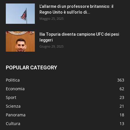
L’allarme di un professore britannico: il
Regno Unito è sull’orlo di...
Maggio 25, 2025
Ilia Topuria diventa campione UFC dei pesi
leggeri
Giugno 29, 2025
POPULAR CATEGORY
Politica
363
Economia
62
Sport
23
Scienza
21
Panorama
18
Cultura
13