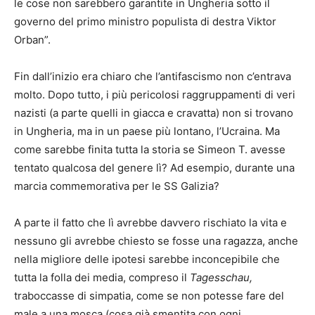
le cose non sarebbero garantite in Ungheria sotto il
governo del primo ministro populista di destra Viktor
Orban”.
Fin dall’inizio era chiaro che l’antifascismo non c’entrava
molto. Dopo tutto, i più pericolosi raggruppamenti di veri
nazisti (a parte quelli in giacca e cravatta) non si trovano
in Ungheria, ma in un paese più lontano, l’Ucraina. Ma
come sarebbe finita tutta la storia se Simeon T. avesse
tentato qualcosa del genere lì? Ad esempio, durante una
marcia commemorativa per le SS Galizia?
A parte il fatto che lì avrebbe davvero rischiato la vita e
nessuno gli avrebbe chiesto se fosse una ragazza, anche
nella migliore delle ipotesi sarebbe inconcepibile che
tutta la folla dei media, compreso il
Tagesschau,
traboccasse di simpatia, come se non potesse fare del
male a una mosca (cosa già smentita con ogni