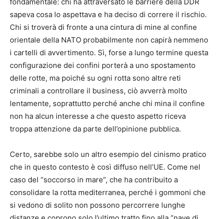
fondamentale: chi ha attraversato le barriere della DDR
sapeva cosa lo aspettava e ha deciso di correre il rischio.
Chi si troverà di fronte a una cintura di mine al confine
orientale della NATO probabilmente non capirà nemmeno
i cartelli di avvertimento. Sì, forse a lungo termine questa
configurazione dei confini porterà a uno spostamento
delle rotte, ma poiché su ogni rotta sono altre reti
criminali a controllare il business, ciò avverrà molto
lentamente, soprattutto perché anche chi mina il confine
non ha alcun interesse a che questo aspetto riceva
troppa attenzione da parte dell’opinione pubblica.
Certo, sarebbe solo un altro esempio del cinismo pratico
che in questo contesto è così diffuso nell’UE. Come nel
caso del “soccorso in mare”, che ha contribuito a
consolidare la rotta mediterranea, perché i gommoni che
si vedono di solito non possono percorrere lunghe
distanze e coprono solo l’ultimo tratto fino alla “nave di