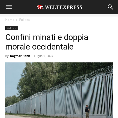
Home
Politica
Politica
Confini minati e doppia
morale occidentale
By
Dagmar Henn
-
Luglio 6, 2025