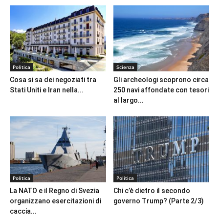
Politica
Scienza
Cosa si sa dei negoziati tra
Gli archeologi scoprono circa
Stati Uniti e Iran nella...
250 navi affondate con tesori
al largo...
Politica
Politica
La NATO e il Regno di Svezia
Chi c’è dietro il secondo
organizzano esercitazioni di
governo Trump? (Parte 2/3)
caccia...