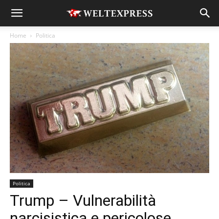
Home
Politica
Politica
Trump – Vulnerabilità
narcisistica e pericolose