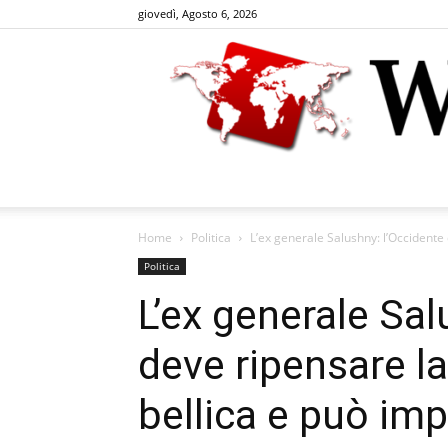
giovedì, Agosto 6, 2026
Home
Politica
L’ex generale Salushny: l’Occidente 
Politica
L’ex generale Sal
deve ripensare la
bellica e può imp