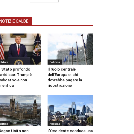
NOTIZIE CALDE
olitica
Politica
 Stato profondo
Il ruolo centrale
orridisce: Trump è
dell’Europa o: chi
ndicativo e non
dovrebbe pagare la
mentica
ricostruzione
olitica
Politica
 Regno Unito non
L’Occidente conduce una