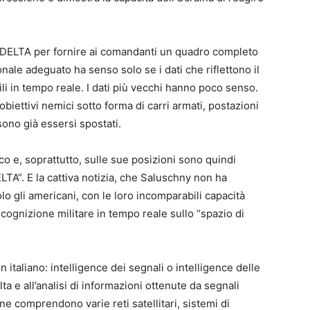
 di DELTA per fornire ai comandanti un quadro completo
nale adeguato ha senso solo se i dati che riflettono il
li in tempo reale. I dati più vecchi hanno poco senso.
biettivi nemici sotto forma di carri armati, postazioni
sono già essersi spostati.
co e, soprattutto, sulle sue posizioni sono quindi
LTA”. E la cattiva notizia, che Saluschny non ha
olo gli americani, con le loro incomparabili capacità
ricognizione militare in tempo reale sullo “spazio di
n italiano: intelligence dei segnali o intelligence delle
ta e all’analisi di informazioni ottenute da segnali
e comprendono varie reti satellitari, sistemi di