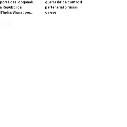
porrà dazi doganali
guerra ibrida contro il
la Repubblica
partenariato russo-
ll’India/Bharat per...
cinese