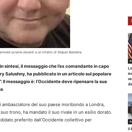
rmate ucraine davanti a un ritratto di Stepan Bandera.
P
in sintesi, il messaggio che l’ex comandante in capo
Lo
ry Salushny, ha pubblicato in un articolo sul popolare
in
ve
. Il messaggio è:
l’Occidente deve ripensare la sua
di
na
.
 di ambasciatore del suo paese moribondo a Londra,
suo trono, ha mandato il suo rivale in un esilio dorato.
idato preferito dall’Occidente collettivo per
P
Il