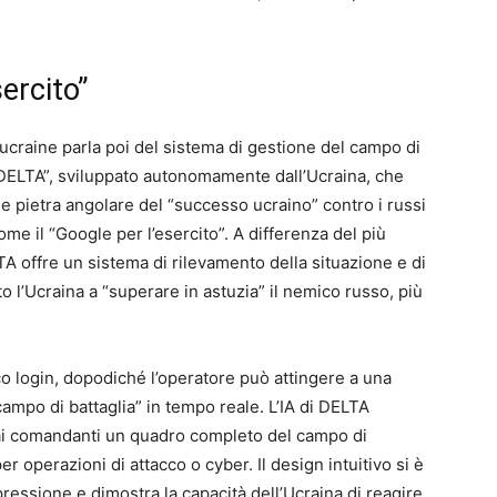
ercito”
ucraine parla poi del sistema di gestione del campo di
e “DELTA”, sviluppato autonomamente dall’Ucraina, che
me pietra angolare del “successo ucraino” contro i russi
ome il “Google per l’esercito”. A differenza del più
 offre un sistema di rilevamento della situazione e di
 l’Ucraina a “superare in astuzia” il nemico russo, più
co login, dopodiché l’operatore può attingere a una
ampo di battaglia” in tempo reale. L’IA di DELTA
e ai comandanti un quadro completo del campo di
er operazioni di attacco o cyber. Il design intuitivo si è
ressione e dimostra la capacità dell’Ucraina di reagire