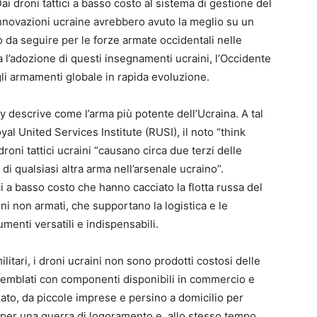
 droni tattici a basso costo al sistema di gestione del
innovazioni ucraine avrebbero avuto la meglio su un
da seguire per le forze armate occidentali nelle
 l’adozione di questi insegnamenti ucraini, l’Occidente
gli armamenti globale in rapida evoluzione.
y descrive come l’arma più potente dell’Ucraina. A tal
yal United Services Institute (RUSI), il noto “think
droni tattici ucraini “causano circa due terzi delle
di qualsiasi altra arma nell’arsenale ucraino”.
i a basso costo che hanno cacciato la flotta russa del
ni non armati, che supportano la logistica e le
menti versatili e indispensabili.
ilitari, i droni ucraini non sono prodotti costosi delle
semblati con componenti disponibili in commercio e
to, da piccole imprese e persino a domicilio per
ili per una guerra di logoramento e, allo stesso tempo,