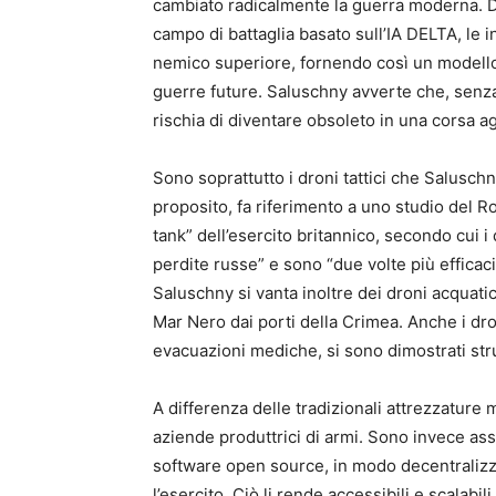
cambiato radicalmente la guerra moderna. Dai
campo di battaglia basato sull’IA DELTA, le 
nemico superiore, fornendo così un modello 
guerre future. Saluschny avverte che, senza
rischia di diventare obsoleto in una corsa a
Sono soprattutto i droni tattici che Saluschn
proposito, fa riferimento a uno studio del Ro
tank” dell’esercito britannico, secondo cui i 
perdite russe” e sono “due volte più efficaci 
Saluschny si vanta inoltre dei droni acquatic
Mar Nero dai porti della Crimea. Anche i dro
evacuazioni mediche, si sono dimostrati stru
A differenza delle tradizionali attrezzature m
aziende produttrici di armi. Sono invece as
software open source, in modo decentralizza
l’esercito. Ciò li rende accessibili e scalab