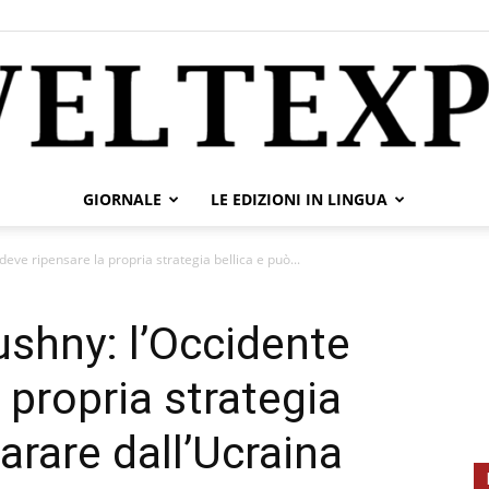
GIORNALE
LE EDIZIONI IN LINGUA
weltexpress.info
deve ripensare la propria strategia bellica e può...
ushny: l’Occidente
 propria strategia
arare dall’Ucraina