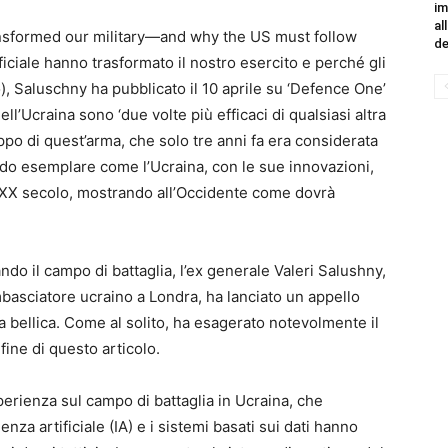
im
al
transformed our military—and why the US must follow
de
tificiale hanno trasformato il nostro esercito e perché gli
), Saluschny ha pubblicato il 10 aprile su ‘Defence One’
dell’Ucraina sono ‘due volte più efficaci di qualsiasi altra
uppo di quest’arma, che solo tre anni fa era considerata
odo esemplare come l’Ucraina, con le sue innovazioni,
el XX secolo, mostrando all’Occidente come dovrà
ando il campo di battaglia, l’ex generale Valeri Salushny,
basciatore ucraino a Londra, ha lanciato un appello
ia bellica. Come al solito, ha esagerato notevolmente il
fine di questo articolo.
perienza sul campo di battaglia in Ucraina, che
enza artificiale (IA) e i sistemi basati sui dati hanno