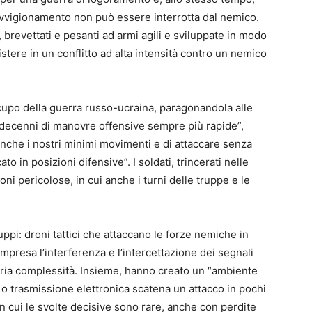
ovvigionamento non può essere interrotta dal nemico.
brevettati e pesanti ad armi agili e sviluppate in modo
stere in un conflitto ad alta intensità contro un nemico
cupo della guerra russo-ucraina, paragonandola alle
 decenni di manovre offensive sempre più rapide”,
 anche i nostri minimi movimenti e di attaccare senza
to in posizioni difensive”. I soldati, trincerati nelle
ni pericolose, in cui anche i turni delle truppe e le
uppi: droni tattici che attaccano le forze nemiche in
compresa l’interferenza e l’intercettazione dei segnali
varia complessità. Insieme, hanno creato un “ambiente
o o trasmissione elettronica scatena un attacco in pochi
 in cui le svolte decisive sono rare, anche con perdite